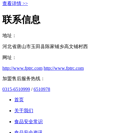
查看详情 >>
联系信息
地址：
河北省唐山市玉田县陈家铺乡高文铺村西
网址：
http://www.fptrc.com
http://www.fptrc.com
加盟售后服务热线：
0315-6510999
/
6510978
首页
关于我们
食品安全常识
食品安全资讯