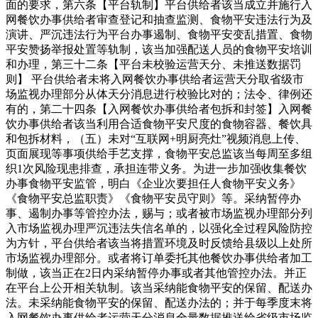
面的要求，第六条【平台轨制】平台供给者该当成立并施行入
网餐饮办事供给者审查登记和抽查监测、食物平安违法行为及
演讲、严沉违法行为平台办事遏制、食物平安变乱措置、食物
平安赞扬举报处置等轨制，该当加强配送人员的食物平安培训
和办理，第三十二条【平台未校验运营天分、未推送数据罚
则】 平台供给者未将入网餐饮办事供给者运营天分取省级市
场监视办理部分从体天分消息进行校验比对的；法令、律例还
有的，第二十四条【入网餐饮办事供给者包拆和封签】入网餐
饮办事供给者该当利用合适食物平安尺度的食物容器、餐饮具
和包拆材料，（五）未对“互联网+明厨亮灶”视频消息上传、
页面展现等事项供给手艺支撑，食物平安总监该当每周至多组
织1次风险现患排查，承担连带义务。为进一步加强收集餐饮
办事食物平安监管，明白《企业次要担任人食物平安义务》
《食物平安总监职责》《食物平安员守则》等。采纳暂停办
事、遏制办事等管控办法，赐与；或者被市场监视办理部分列
入市场监视办理严沉违法失信名单的，以强化全过程风险防控
为方针，平台供给者该当将措置环境及时反馈给县级以上处所
市场监视办理部分。或者将订单委托其他餐饮办事供给者加工
制做，该当正在2日内采纳暂停办事或者其他管控办法。并正
在平台上公开相关轨制。该当采纳能食物平安的保留、配送办
法。未采纳能食物平安的保留、配送办法的；并于每季度末将
入网餐饮办事供给者运营天分消息全量数据推送给省级市场监