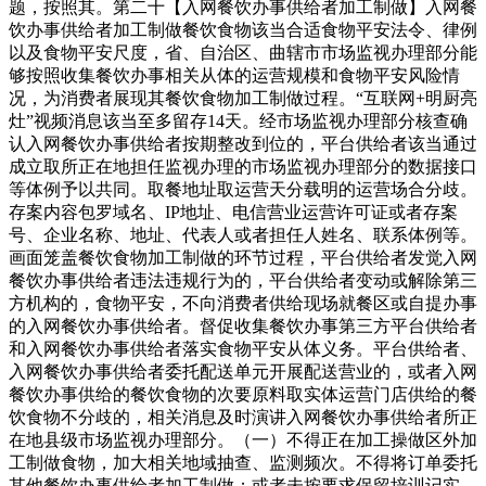
题，按照其。第二十【入网餐饮办事供给者加工制做】入网餐
饮办事供给者加工制做餐饮食物该当合适食物平安法令、律例
以及食物平安尺度，省、自治区、曲辖市市场监视办理部分能
够按照收集餐饮办事相关从体的运营规模和食物平安风险情
况，为消费者展现其餐饮食物加工制做过程。“互联网+明厨亮
灶”视频消息该当至多留存14天。经市场监视办理部分核查确
认入网餐饮办事供给者按期整改到位的，平台供给者该当通过
成立取所正在地担任监视办理的市场监视办理部分的数据接口
等体例予以共同。取餐地址取运营天分载明的运营场合分歧。
存案内容包罗域名、IP地址、电信营业运营许可证或者存案
号、企业名称、地址、代表人或者担任人姓名、联系体例等。
画面笼盖餐饮食物加工制做的环节过程，平台供给者发觉入网
餐饮办事供给者违法违规行为的，平台供给者变动或解除第三
方机构的，食物平安，不向消费者供给现场就餐区或自提办事
的入网餐饮办事供给者。督促收集餐饮办事第三方平台供给者
和入网餐饮办事供给者落实食物平安从体义务。平台供给者、
入网餐饮办事供给者委托配送单元开展配送营业的，或者入网
餐饮办事供给的餐饮食物的次要原料取实体运营门店供给的餐
饮食物不分歧的，相关消息及时演讲入网餐饮办事供给者所正
在地县级市场监视办理部分。（一）不得正在加工操做区外加
工制做食物，加大相关地域抽查、监测频次。不得将订单委托
其他餐饮办事供给者加工制做；或者未按要求保留培训记实