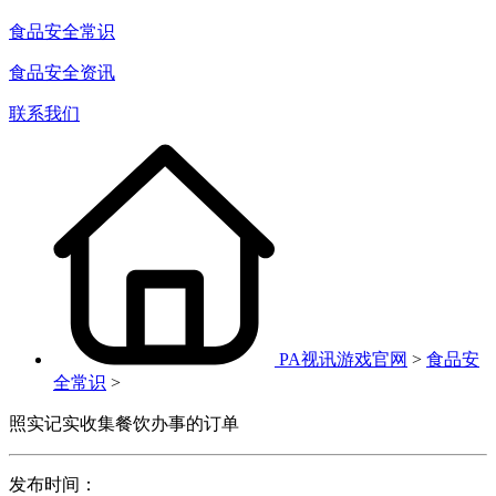
食品安全常识
食品安全资讯
联系我们
PA视讯游戏官网
>
食品安
全常识
>
照实记实收集餐饮办事的订单
发布时间：