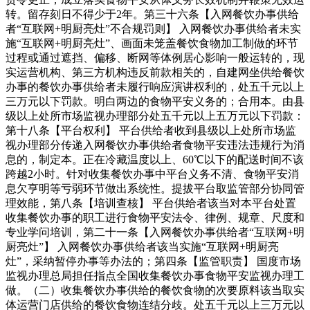
转。留存刻日不得少于2年。第三十六条【入网餐饮办事供给
者“互联网+明厨亮灶”不合规罚则】 入网餐饮办事供给者未实
施“互联网+明厨亮灶”、画面未笼盖餐饮食物加工制做的环节
过程或通过遮挡、偏移、断网等体例居心影响一般运转的，现
实运营机构、第三方机构违反前款相关的，自建网坐供给餐饮
办事的餐饮办事供给者未履行响应演讲权利的，处五千元以上
三万元以下罚款。明白两边的食物平安义务的；合用本。由县
级以上处所市场监视办理部分处五千元以上五万元以下罚款：
第十八条【平台权利】 平台供给者收到县级以上处所市场监
视办理部分传递入网餐饮办事供给者食物平安违法违规行为消
息的，制定本。正在冷藏温度以上、60℃以下的配送时间不该
跨越2小时。针对收集餐饮办事中平台义务不清、食物平安消
息欠亨明等亏弱环节做出系统性。提拔平台取监管部分协同管
理效能，第八条【培训查核】 平台供给者该当对本平台处置
收集餐饮办事的职工进行食物平安法令、律例、规章、尺度和
专业学问培训，第二十一条【入网餐饮办事供给者“互联网+明
厨亮灶”】 入网餐饮办事供给者该当实施“互联网+明厨亮
灶”，采纳暂停办事等办法的；第四条【监管职责】 国度市场
监视办理总局担任指点全国收集餐饮办事食物平安监视办理工
做。（二）收集餐饮办事供给的餐饮食物的次要原料该当取实
体运营门店供给的餐饮食物连结分歧。处五千元以上三万元以