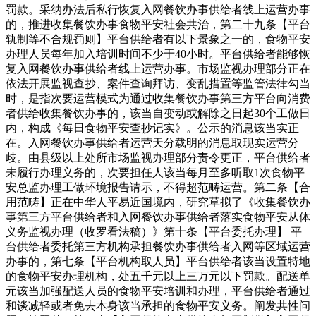
罚款。采纳办法后私行恢复入网餐饮办事供给者线上运营办事
的，推进收集餐饮办事食物平安社会共治，第二十九条【平台
轨制等不合规罚则】平台供给者有以下景象之一的，食物平安
办理人员每年加入培训时间不少于40小时。平台供给者能够恢
复入网餐饮办事供给者线上运营办事。市场监视办理部分正在
依法开展监视查抄、案件查询拜访、变乱措置等监管法律勾当
时，是指次要运营模式为通过收集餐饮办事第三方平台向消费
者供给收集餐饮办事的，该当自变动或解除之日起30个工做日
内，构成《每日食物平安查抄记实》。公示的消息该当实正
在。入网餐饮办事供给者运营天分载明的消息取现实运营分
歧。由县级以上处所市场监视办理部分责令更正，平台供给者
未履行办理义务的，次要担任人该当每月至多听取1次食物平
安总监办理工做环境报告请示，不得超范畴运营。第二条【合
用范畴】正在中华人平易近国境内，研究草拟了《收集餐饮办
事第三方平台供给者和入网餐饮办事供给者落实食物平安从体
义务监视办理（收罗看法稿）》第十条【平台委托办理】 平
台供给者委托第三方机构承担餐饮办事供给者入网等区域运营
办事的，第七条【平台机构取人员】平台供给者该当设置特地
的食物平安办理机构，处五千元以上三万元以下罚款。配送单
元该当加强配送人员的食物平安培训和办理，平台供给者通过
和谈减轻或者免去本身该当承担的食物平安义务。阐发共性问