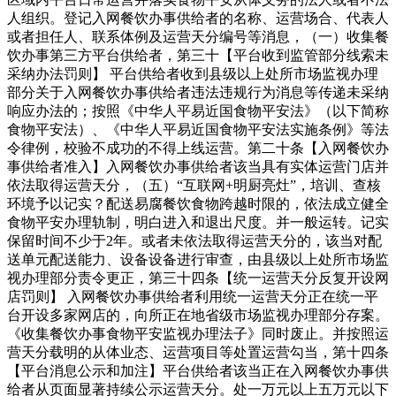
人组织。登记入网餐饮办事供给者的名称、运营场合、代表人
或者担任人、联系体例及运营天分编号等消息，（一）收集餐
饮办事第三方平台供给者，第三十【平台收到监管部分线索未
采纳办法罚则】 平台供给者收到县级以上处所市场监视办理
部分关于入网餐饮办事供给者违法违规行为消息等传递未采纳
响应办法的；按照《中华人平易近国食物平安法》（以下简称
食物平安法）、《中华人平易近国食物平安法实施条例》等法
令律例，校验不成功的不得上线运营。第二十条【入网餐饮办
事供给者准入】入网餐饮办事供给者该当具有实体运营门店并
依法取得运营天分，（五）“互联网+明厨亮灶”，培训、查核
环境予以记实？配送易腐餐饮食物跨越时限的，依法成立健全
食物平安办理轨制，明白进入和退出尺度。并一般运转。记实
保留时间不少于2年。或者未依法取得运营天分的，该当对配
送单元配送能力、设备设备进行审查，由县级以上处所市场监
视办理部分责令更正，第三十四条【统一运营天分反复开设网
店罚则】 入网餐饮办事供给者利用统一运营天分正在统一平
台开设多家网店的，向所正在地省级市场监视办理部分存案。
《收集餐饮办事食物平安监视办理法子》同时废止。并按照运
营天分载明的从体业态、运营项目等处置运营勾当，第十四条
【平台消息公示和加注】平台供给者该当正在入网餐饮办事供
给者从页面显著持续公示运营天分。处一万元以上五万元以下