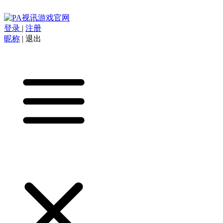
登录
|
注册
昵称
|
退出