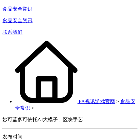
食品安全常识
食品安全资讯
联系我们
PA视讯游戏官网
>
食品安
全常识
>
妙可蓝多可依托AI大模子、区块手艺
发布时间：