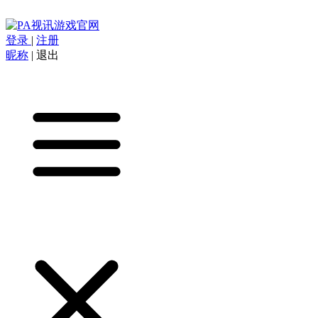
登录
|
注册
昵称
|
退出