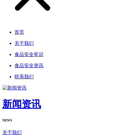
首页
关于我们
食品安全常识
食品安全资讯
联系我们
新闻资讯
NEWS
关于我们