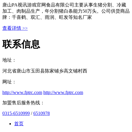
唐山PA视讯游戏官网食品有限公司主要从事生猪分割、冷藏
加工、肉制品生产，年分割猪白条能力50万头。公司供货商品
牌：千喜鹤、双汇、雨润、旺发等知名厂家
查看详情 >>
联系信息
地址：
河北省唐山市玉田县陈家铺乡高文铺村西
网址：
http://www.fptrc.com
http://www.fptrc.com
加盟售后服务热线：
0315-6510999
/
6510978
首页