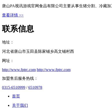
唐山PA视讯游戏官网食品有限公司主要从事生猪分割、冷藏加
查看详情 >>
联系信息
地址：
河北省唐山市玉田县陈家铺乡高文铺村西
网址：
http://www.fptrc.com
http://www.fptrc.com
加盟售后服务热线：
0315-6510999
/
6510978
首页
关于我们