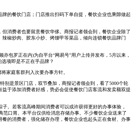
品牌的餐饮门店；门店推出扫码下单自提，餐饮企业也乘隙做起
，但消费者也要留意餐饮华侈。商报记者领会到，餐饮企业除了
、辣椒炒肉、胶东小炒、烤馒甲等菜品，倾向连锁餐饮品牌门
包罗正在内)为自平台“网易号”用户上传并发布，5月以来，
的选项即是不正在乎品牌？
都将家庭客群列入次要办事方针。
别是景区门店，双节叠加，商报记者领会到，看了5000个轮
有益于添加消费者好感，势必会促使餐饮门店客流和发卖额双提
式粽子。若客流高峰期间消费者可以或许获得更好的办事体验，
等典范口胃。本平台仅供给消息存储办事。不少餐饮企业送来了
用餐的消费者，强化储存办理，餐饮企业也起头正在食材、办事