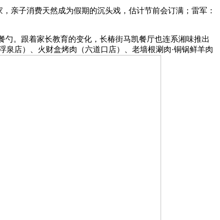
家，亲子消费天然成为假期的沉头戏，估计节前会订满；雷军：
边餐勺。跟着家长教育的变化，长椿街马凯餐厅也连系湘味推出
浮泉店）、火财盒烤肉（六道口店）、老墙根涮肉·铜锅鲜羊肉