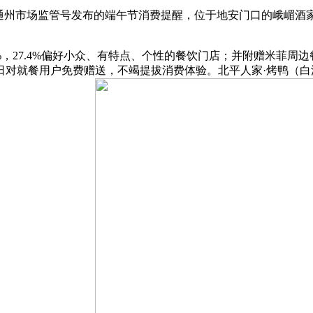
州市场监管号发布的端午节消费提醒，位于地安门口的峨嵋酒
，27.4%偏好小众、有特点、个性的餐饮门店；并附赠米菲周
日对就餐用户免费赠送，不竭提拔消费体验。北平人家·烤鸭（白