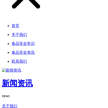
首页
关于我们
食品安全常识
食品安全资讯
联系我们
新闻资讯
NEWS
关于我们