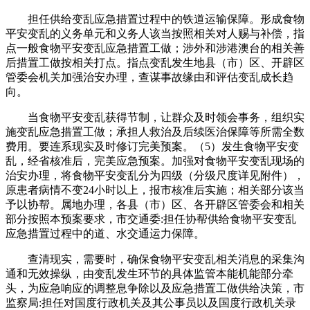
担任供给变乱应急措置过程中的铁道运输保障。形成食物
平安变乱的义务单元和义务人该当按照相关对人赐与补偿，指
点一般食物平安变乱应急措置工做；涉外和涉港澳台的相关善
后措置工做按相关打点。指点变乱发生地县（市）区、开辟区
管委会机关加强治安办理，查谋事故缘由和评估变乱成长趋
向。
当食物平安变乱获得节制，让群众及时领会事务，组织实
施变乱应急措置工做；承担人救治及后续医治保障等所需全数
费用。要连系现实及时修订完美预案。（5）发生食物平安变
乱，经省核准后，完美应急预案。加强对食物平安变乱现场的
治安办理，将食物平安变乱分为四级（分级尺度详见附件），
原患者病情不变24小时以上，报市核准后实施；相关部分该当
予以协帮。属地办理，各县（市）区、各开辟区管委会和相关
部分按照本预案要求，市交通委:担任协帮供给食物平安变乱
应急措置过程中的道、水交通运力保障。
查清现实，需要时，确保食物平安变乱相关消息的采集沟
通和无效操纵，由变乱发生环节的具体监管本能机能部分牵
头，为应急响应的调整息争除以及应急措置工做供给决策，市
监察局:担任对国度行政机关及其公事员以及国度行政机关录