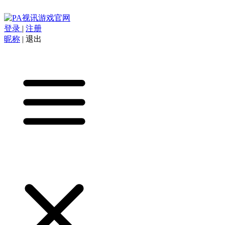
登录
|
注册
昵称
|
退出