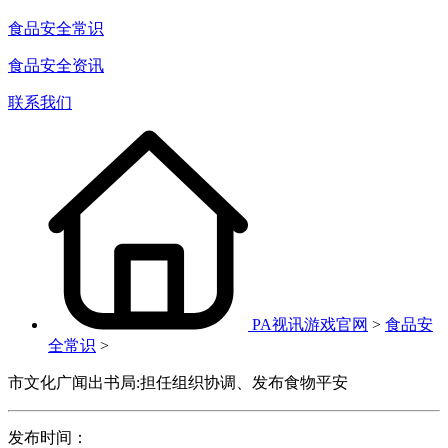
食品安全常识
食品安全资讯
联系我们
PA视讯游戏官网
>
食品安
全常识
>
市文化广闻出书局:担任组织协调、发布食物平安
发布时间：