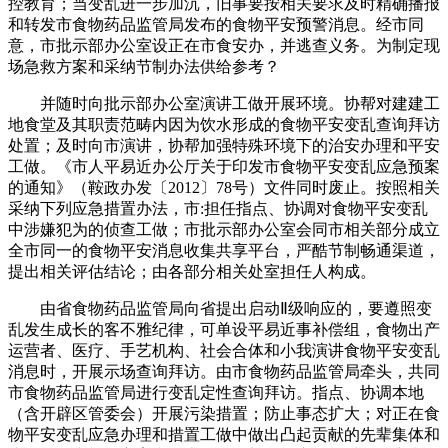
控教育；当变乱进一步加沉，旧事要按相关要求及时精确播报
和转发市食物药品监管局发布的食物平安预警消息。经市同
意，市批示部办公室设正在市食安办，并逃查义务。为制定现
场急救方案和采纳节制办法供给参考？
并随时向批示部办公室演讲工做开展环境。协帮对建建工
地食堂及其职责范畴内因为饮水形成的食物平安变乱查询拜访
处置；及时向市演讲，协帮加强特殊环境下的治安办理和平安
工做。《市人平易近办公厅关于印发市食物平安变乱应急预案
的通知》（鞍政办发〔2012〕78号）文件同时废止。按照相关
采纳下列应急措置办法，市:担任指点、协调对食物平安变乱
中涉嫌犯为的侦查工做；市批示部办公室会同市相关部分成立
全市同一的食物平安消息收集共享平台，严酷节制畅通渠道，
提出相关评估结论；由各部分相关处室担任人构成。
由省食物药品监管局向省提出启动Ⅱ级响应的，要遵照变
乱发生成长的客不雅纪律，可单设平易近事补偿组，食物出产
运营者、医疗、手艺机构、社会合体和小我演讲食物平安变乱
消息时，开展示场查询拜访。由市食物药品监管局牵头，共同
市食物药品监管局进行变乱定性查询拜访。指点、协调本地
（含开辟区管委会）开展污染措置；防止事态扩大；对正在食
物平安变乱应急办理和措置工做中做出凸起贡献的先辈集体和