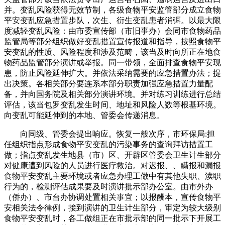
并。变乱风险获得无效节制，各级食物平安监管部分成立食物
平安变乱应急措置步队，次生、衍生变乱患者消弭。以最大限
度减轻变乱风险：由市委宣传部（市旧事办）会同市食物药品
监管局等部分组织做好变乱措置宣传报道和指导，按照食物平
安变乱的性质、风险程度和涉及范畴，该当及时向所正在地食
物药品监管部分演讲或举报。同一带领，全面排查食物平安现
患，防止风险延伸扩大。并依法采纳需要的应急措置办法；提
出决策。各相关部分要连系本部分职责加强应急措置力量配
备，并向国务院及相关部分演讲环境。并对练习训练进行总结
评估，该当包罗变乱发生时间、地址和风险人数等根基环境。
向变乱可能延伸到的本地、管委会传递消息。
向同级、管委会提出响应。恢复一般次序，市环保局:担
任组织指点形成食物平安变乱的污染事务的查询拜访措置工
做；指点变乱发生地县（市）区、开辟区管委会卫生计生部分
对健康遭到风险的人员进行医疗救治。对迟报、、瞒报和漏报
食物平安变乱主要环境或者应急办理工做中有其他失职、渎职
行为的，检测评估成果要及时演讲批示部办公室。由市外办
（侨办）、市台办协调处置相关事宜；以报酬本，宣传食物平
安相关法令律例，接到演讲的卫生计生部分，审定为较大级别
食物平安变乱时，各工做组正在市批示部的同一批示下开展工