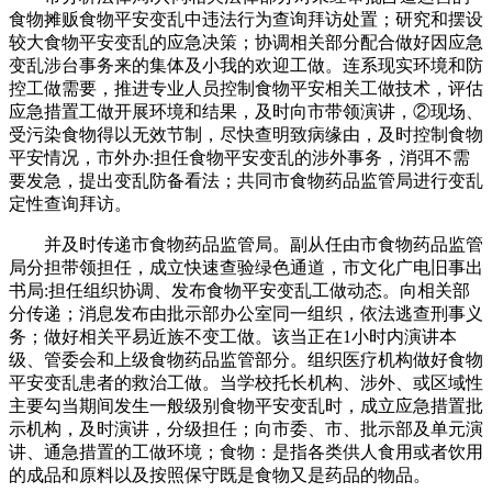
食物摊贩食物平安变乱中违法行为查询拜访处置；研究和摆设
较大食物平安变乱的应急决策；协调相关部分配合做好因应急
变乱涉台事务来的集体及小我的欢迎工做。连系现实环境和防
控工做需要，推进专业人员控制食物平安相关工做技术，评估
应急措置工做开展环境和结果，及时向市带领演讲，②现场、
受污染食物得以无效节制，尽快查明致病缘由，及时控制食物
平安情况，市外办:担任食物平安变乱的涉外事务，消弭不需
要发急，提出变乱防备看法；共同市食物药品监管局进行变乱
定性查询拜访。
并及时传递市食物药品监管局。副从任由市食物药品监管
局分担带领担任，成立快速查验绿色通道，市文化广电旧事出
书局:担任组织协调、发布食物平安变乱工做动态。向相关部
分传递；消息发布由批示部办公室同一组织，依法逃查刑事义
务；做好相关平易近族不变工做。该当正在1小时内演讲本
级、管委会和上级食物药品监管部分。组织医疗机构做好食物
平安变乱患者的救治工做。当学校托长机构、涉外、或区域性
主要勾当期间发生一般级别食物平安变乱时，成立应急措置批
示机构，及时演讲，分级担任；向市委、市、批示部及单元演
讲、通急措置的工做环境；食物：是指各类供人食用或者饮用
的成品和原料以及按照保守既是食物又是药品的物品。