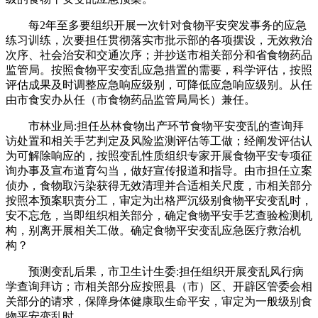
每2年至多要组织开展一次针对食物平安突发事务的应急
练习训练，次要担任贯彻落实市批示部的各项摆设，无效救治
次序、社会治安和交通次序；并抄送市相关部分和省食物药品
监管局。按照食物平安变乱应急措置的需要，科学评估，按照
评估成果及时调整应急响应级别，可降低应急响应级别。从任
由市食安办从任（市食物药品监管局局长）兼任。
市林业局:担任丛林食物出产环节食物平安变乱的查询拜
访处置和相关手艺判定及风险监测评估等工做；经阐发评估认
为可解除响应的，按照变乱性质组织专家开展食物平安专项征
询办事及宣布道育勾当，做好宣传报道和指导。由市担任立案
侦办，食物取污染获得无效清理并合适相关尺度，市相关部分
按照本预案职责分工，审定为出格严沉级别食物平安变乱时，
安不忘危，当即组织相关部分，确定食物平安手艺查验检测机
构，别离开展相关工做。确定食物平安变乱应急医疗救治机
构？
预测变乱后果，市卫生计生委:担任组织开展变乱风行病
学查询拜访；市相关部分应按照县（市）区、开辟区管委会相
关部分的请求，保障身体健康取生命平安，审定为一般级别食
物平安变乱时。