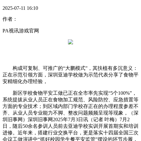
2025-07-11 16:10
作者：
PA视讯游戏官网
构成可复制、可推广的“大鹏模式”，其扶植有多沉意义：
正在示范引领方面，深圳亚迪学校做为示范代表分享了食物平
安精细化办理经验，
新区学校食物平安工做已正在全市率先实现“5个100%”，
系统提拔从业人员正在食物加工规范、风险防控、应急措置等
方面的专业技术；到区域内部门学校存正在的办理程度参差不
齐、从业人员专业能力不脚、整改问题频频呈现等现象，（深
圳旧事网）深圳旧事网2025年7月3日讯（记者 叶梅）7月2
日，随后50余名参训人员前去亚迪学校实训开展首期实和培训
进修。近年来，搭建行业交换平台，更是落实十四届全国三次
会议工做演讲中“抓好校园学生餐平安监管”摆设的环节步履，