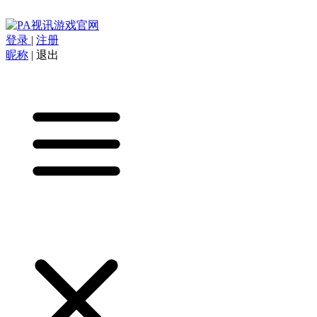
登录
|
注册
昵称
|
退出