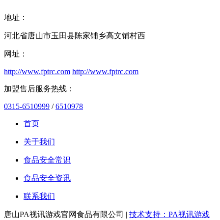
地址：
河北省唐山市玉田县陈家铺乡高文铺村西
网址：
http://www.fptrc.com
http://www.fptrc.com
加盟售后服务热线：
0315-6510999
/
6510978
首页
关于我们
食品安全常识
食品安全资讯
联系我们
唐山PA视讯游戏官网食品有限公司 |
技术支持：PA视讯游戏