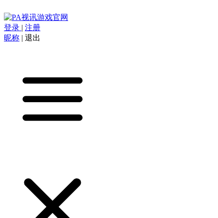
登录
|
注册
昵称
|
退出