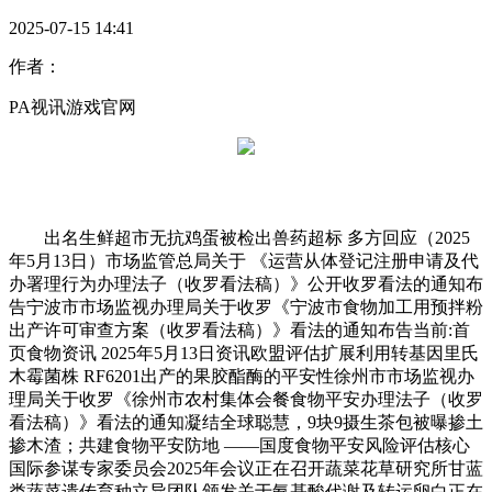
2025-07-15 14:41
作者：
PA视讯游戏官网
出名生鲜超市无抗鸡蛋被检出兽药超标 多方回应（2025
年5月13日）市场监管总局关于 《运营从体登记注册申请及代
办署理行为办理法子（收罗看法稿）》公开收罗看法的通知布
告宁波市市场监视办理局关于收罗《宁波市食物加工用预拌粉
出产许可审查方案（收罗看法稿）》看法的通知布告当前:首
页食物资讯 2025年5月13日资讯欧盟评估扩展利用转基因里氏
木霉菌株 RF6201出产的果胶酯酶的平安性徐州市市场监视办
理局关于收罗《徐州市农村集体会餐食物平安办理法子（收罗
看法稿）》看法的通知凝结全球聪慧，9块9摄生茶包被曝掺土
掺木渣；共建食物平安防地 ——国度食物平安风险评估核心
国际参谋专家委员会2025年会议正在召开蔬菜花草研究所甘蓝
类蔬菜遗传育种立异团队颁发关于氨基酸代谢及转运卵白正在