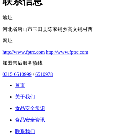
联系信息
地址：
河北省唐山市玉田县陈家铺乡高文铺村西
网址：
http://www.fptrc.com
http://www.fptrc.com
加盟售后服务热线：
0315-6510999
/
6510978
首页
关于我们
食品安全常识
食品安全资讯
联系我们