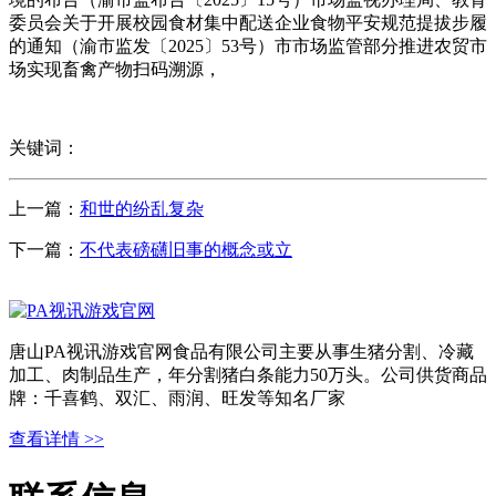
委员会关于开展校园食材集中配送企业食物平安规范提拔步履
的通知（渝市监发〔2025〕53号）市市场监管部分推进农贸市
场实现畜禽产物扫码溯源，
关键词：
上一篇：
和世的纷乱复杂
下一篇：
不代表磅礴旧事的概念或立
唐山PA视讯游戏官网食品有限公司主要从事生猪分割、冷藏
加工、肉制品生产，年分割猪白条能力50万头。公司供货商品
牌：千喜鹤、双汇、雨润、旺发等知名厂家
查看详情 >>