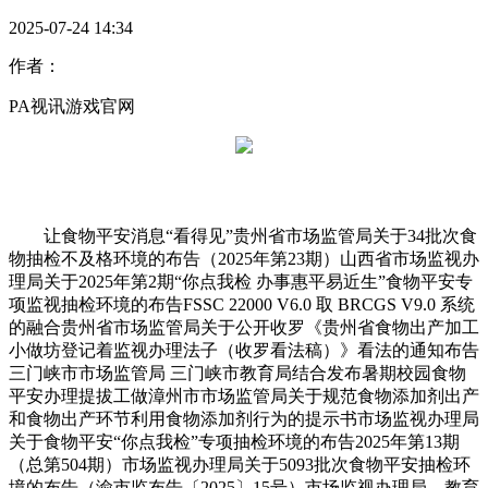
2025-07-24 14:34
作者：
PA视讯游戏官网
让食物平安消息“看得见”贵州省市场监管局关于34批次食
物抽检不及格环境的布告（2025年第23期）山西省市场监视办
理局关于2025年第2期“你点我检 办事惠平易近生”食物平安专
项监视抽检环境的布告FSSC 22000 V6.0 取 BRCGS V9.0 系统
的融合贵州省市场监管局关于公开收罗《贵州省食物出产加工
小做坊登记着监视办理法子（收罗看法稿）》看法的通知布告
三门峡市市场监管局 三门峡市教育局结合发布暑期校园食物
平安办理提拔工做漳州市市场监管局关于规范食物添加剂出产
和食物出产环节利用食物添加剂行为的提示书市场监视办理局
关于食物平安“你点我检”专项抽检环境的布告2025年第13期
（总第504期）市场监视办理局关于5093批次食物平安抽检环
境的布告（渝市监布告〔2025〕15号）市场监视办理局、教育