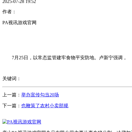
2025-07-28 19:52
作者：
PA视讯游戏官网
7月25日，以常态监管建牢食物平安防地。卢新宁强调，
关键词：
上一篇：
举办宣传勾当20场
下一篇：
也鞭策了农村小卖部规