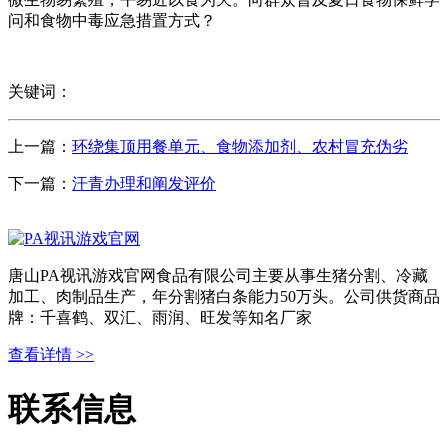
问和食物中毒应急措置方式？
关键词：
上一篇：
环绕集顶用餐单元、食物添加剂、农村冒充伪劣
下一篇：
汗青办理和阐发评价
唐山PA视讯游戏官网食品有限公司主要从事生猪分割、冷藏
加工、肉制品生产，年分割猪白条能力50万头。公司供货商品
牌：千喜鹤、双汇、雨润、旺发等知名厂家
查看详情 >>
联系信息